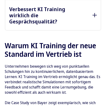
Besonders geeignet ist KI Training für
Unternehmen mit beratungsintensivem
Vertrieb
,
Verbessert KI Training
zum Beispiel im Pharma-, B2B- oder SaaS-Bereich.
wirklich die
Gesprächsqualität?
Ja, durch regelmäßiges Üben und direktes
Feedback können Mitarbeitende ihre
Gesprächsführung messbar verbessern,
Warum KI Training der neue
insbesondere in der Einwandbehandlung und
Standard im Vertrieb ist
Argumentation.
Unternehmen bewegen sich weg von punktuellen
Schulungen hin zu kontinuierlichem, datenbasiertem
Lernen. KI Training im Vertrieb ermöglicht genau das. Es
verbindet realistische Simulationen mit sofortigem
Feedback und schafft damit eine Lernumgebung, die
sowohl effizient als auch wirksam ist.
Die Case Study von Bayer zeigt exemplarisch, wie sich